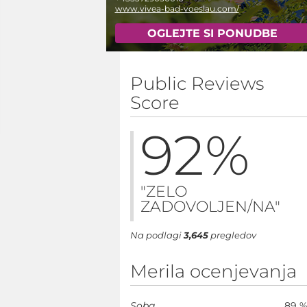
www.vivea-bad-voeslau.com/
OGLEJTE SI PONUDBE
Public Reviews
Score
92
%
"ZELO
ZADOVOLJEN/NA"
Na podlagi
3,645
pregledov
Merila ocenjevanja
Soba
89 