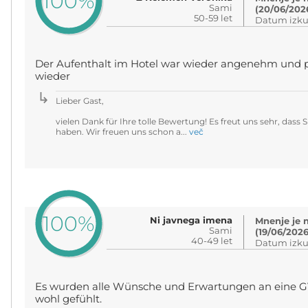
100%
Sami
(20/06/202
50-59 let
Datum izku
Der Aufenthalt im Hotel war wieder angenehm und p
wieder
Lieber Gast,
vielen Dank für Ihre tolle Bewertung! Es freut uns sehr, dass
haben. Wir freuen uns schon a...
več
100%
Ni javnega imena
Mnenje je 
Sami
(19/06/2026
40-49 let
Datum izku
Es wurden alle Wünsche und Erwartungen an eine GVA
wohl gefühlt.