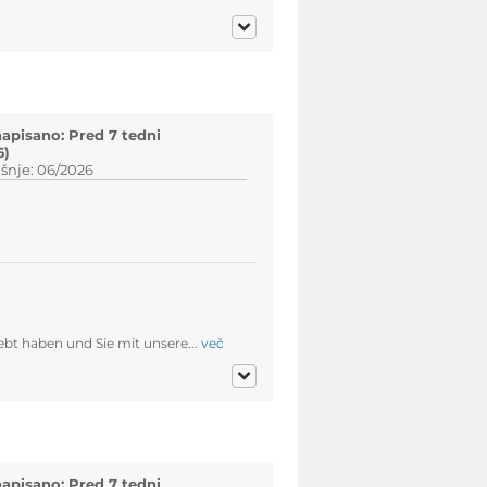
napisano: Pred 7 tedni
6)
šnje: 06/2026
lebt haben und Sie mit unsere...
več
napisano: Pred 7 tedni