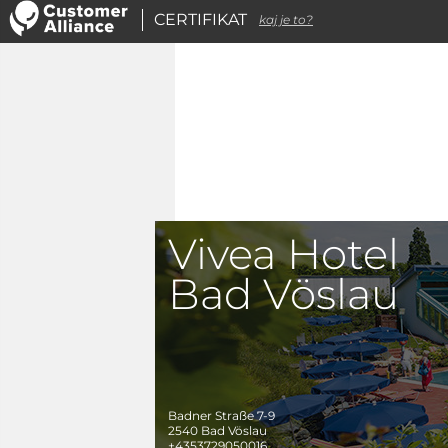
CERTIFIKAT
kaj je to?
Vivea Hotel
Bad Vöslau
Badner Straße 7-9
2540
Bad Vöslau
+4353729050016