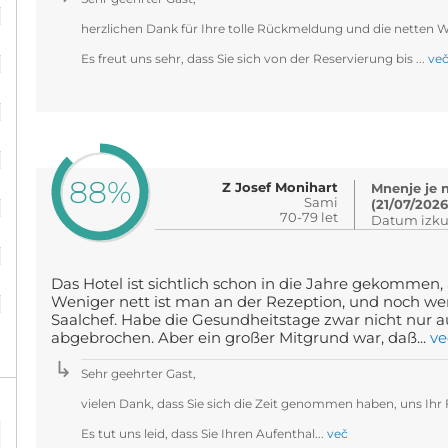
herzlichen Dank für Ihre tolle Rückmeldung und die netten W
%
Es freut uns sehr, dass Sie sich von der Reservierung bis ...
ve
%
%
88%
Z Josef Monihart
Mnenje je 
%
Sami
(21/07/2026
70-79 let
Datum izkuš
%
Das Hotel ist sichtlich schon in die Jahre gekommen,
%
Weniger nett ist man an der Rezeption, und noch weni
Saalchef. Habe die Gesundheitstage zwar nicht nur 
abgebrochen. Aber ein großer Mitgrund war, daß...
ve
Sehr geehrter Gast,
vielen Dank, dass Sie sich die Zeit genommen haben, uns Ihr
Es tut uns leid, dass Sie Ihren Aufenthal...
več