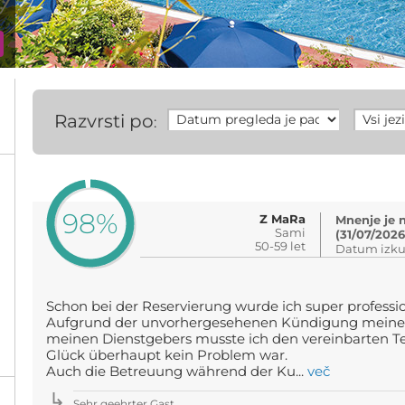
Razvrsti po
:
98%
Z MaRa
Mnenje je 
Sami
(31/07/2026
50-59 let
Datum izku
Schon bei der Reservierung wurde ich super professio
Aufgrund der unvorhergesehenen Kündigung meines 
meinen Dienstgebers musste ich den vereinbarten T
Glück überhaupt kein Problem war.
Auch die Betreuung während der Ku...
več
%
Sehr geehrter Gast,