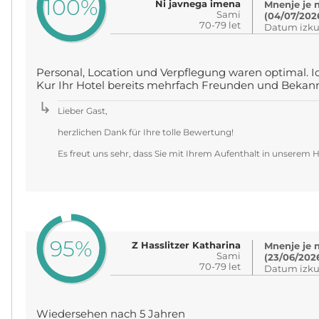
100%
Ni javnega imena
Mnenje je 
Sami
(04/07/202
70-79 let
Datum izku
Personal, Location und Verpflegung waren optimal. 
Kur Ihr Hotel bereits mehrfach Freunden und Bekan
Lieber Gast,
herzlichen Dank für Ihre tolle Bewertung!
Es freut uns sehr, dass Sie mit Ihrem Aufenthalt in unserem H
95%
Z Hasslitzer Katharina
Mnenje je 
Sami
(23/06/202
70-79 let
Datum izku
Wiedersehen nach 5 Jahren