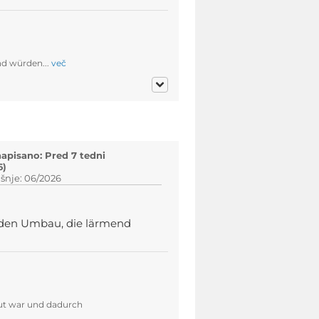
nd würden...
več
napisano: Pred 7 tedni
6)
šnje: 06/2026
r den Umbau, die lärmend
aut war und dadurch