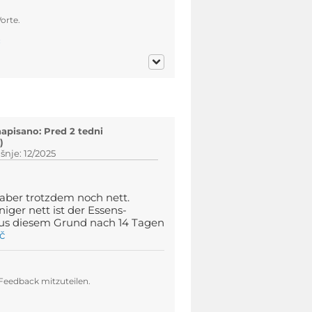
orte.
č
napisano: Pred 2 tedni
)
nje: 12/2025
 aber trotzdem noch nett.
ger nett ist der Essens-
aus diesem Grund nach 14 Tagen
č
 Feedback mitzuteilen.