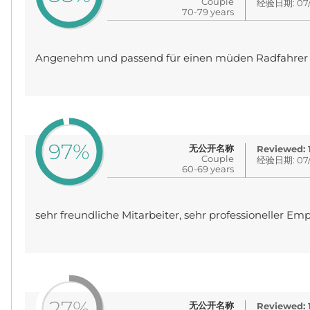
Couple
经验日期: 07/
70-79 years
Angenehm und passend für einen müden Radfahrer 
97%
无公开名称
Reviewed:
Couple
经验日期: 07/
60-69 years
sehr freundliche Mitarbeiter, sehr professioneller Em
27%
无公开名称
Reviewed: