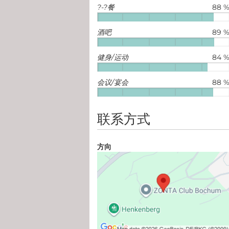
?-?餐
88 
酒吧
89 
健身/运动
84 
会议/宴会
88 
联系方式
方向