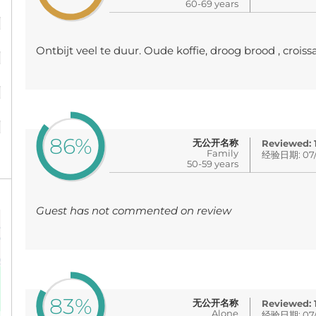
60-69 years
%
%
Ontbijt veel te duur. Oude koffie, droog brood , croi
%
%
86%
无公开名称
Reviewed:
Family
经验日期: 07/
50-59 years
Guest has not commented on review
83%
无公开名称
Reviewed:
Alone
经验日期: 07/