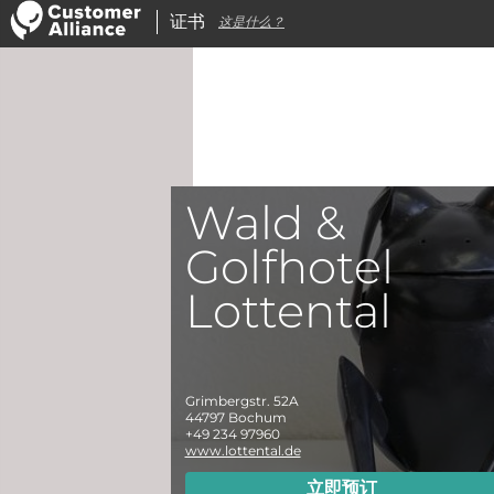
证书
这是什么？
Wald &
Golfhotel
Lottental
Grimbergstr. 52A
44797
Bochum
+49 234 97960
www.lottental.de
立即预订