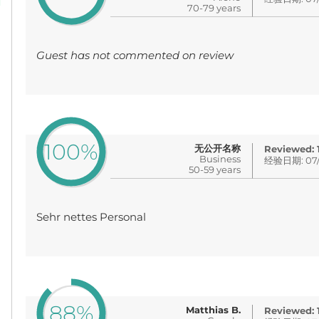
70-79 years
Guest has not commented on review
100%
无公开名称
Reviewed:
Business
经验日期: 07/
50-59 years
Sehr nettes Personal
88%
Matthias B.
Reviewed: