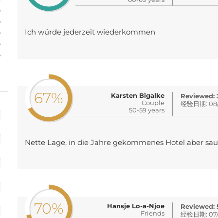
%
%
%
Ich würde jederzeit wiederkommen
%
%
67%
Karsten Bigalke
Reviewed:
Couple
经验日期: 08/
%
50-59 years
%
Nette Lage, in die Jahre gekommenes Hotel aber sau
%
%
%
70%
Hansje Lo-a-Njoe
Reviewed:
Friends
经验日期: 07/