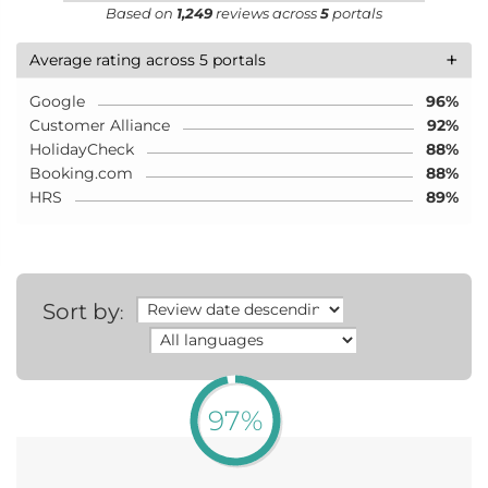
Based on
1,249
reviews across
5
portals
+
Average rating across 5 portals
Google
96%
Customer Alliance
92%
HolidayCheck
88%
Booking.com
88%
HRS
89%
Sort by
:
97%