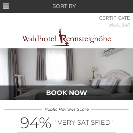
CERTIFICATE
what's this?
BOOK NOW
Public Reviews Score
94
%
"VERY SATISFIED"