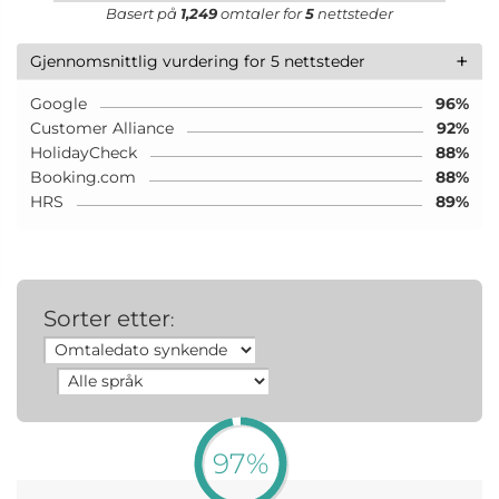
Basert på
1,249
omtaler for
5
nettsteder
+
Gjennomsnittlig vurdering for 5 nettsteder
Google
96%
Customer Alliance
92%
HolidayCheck
88%
Booking.com
88%
HRS
89%
Sorter etter
:
97%