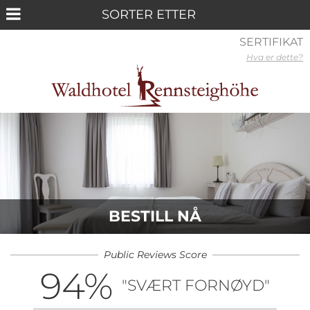
SERTIFIKAT
Hva er dette?
BESTILL NÅ
Public Reviews Score
94
%
"SVÆRT FORNØYD"