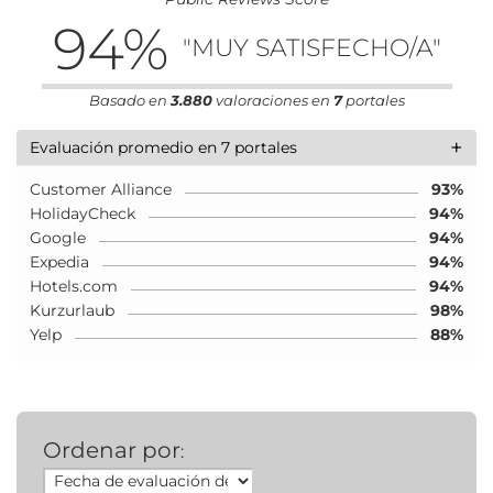
94
%
"MUY SATISFECHO/A"
Basado en
3.880
valoraciones en
7
portales
+
Evaluación promedio en 7 portales
Customer Alliance
93%
HolidayCheck
94%
Google
94%
Expedia
94%
Hotels.com
94%
Kurzurlaub
98%
Yelp
88%
Ordenar por
: