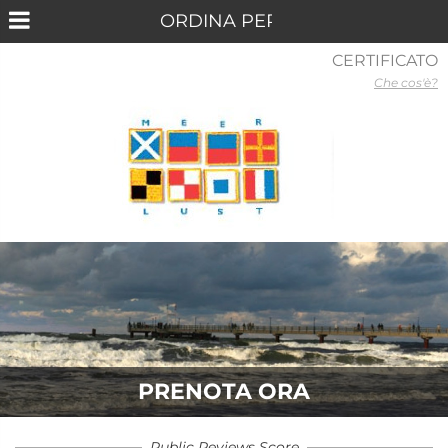
CERTIFICATO
Che cos'è?
PRENOTA ORA
Public Reviews Score