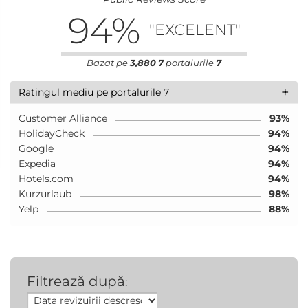
94
%
"EXCELENT"
Bazat pe
3,880
7
portalurile
7
+
Ratingul mediu pe portalurile 7
Customer Alliance
93%
HolidayCheck
94%
Google
94%
Expedia
94%
Hotels.com
94%
Kurzurlaub
98%
Yelp
88%
Filtrează după
: