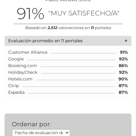
91
%
"MUY SATISFECHO/A"
Basado en
2.512
valoraciones en
11
portales
+
Evaluación promedio en 11 portales
Customer Alliance
91%
Google
92%
Booking.com
86%
HolidayCheck
92%
Hotels.com
90%
Ctrip
87%
Expedia
87%
Ordenar por
: