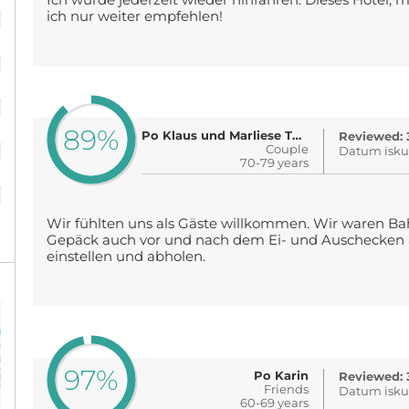
Ich würde jederzeit wieder hinfahren. Dieses Hotel, m
%
ich nur weiter empfehlen!
%
%
89%
%
Po Klaus und Marliese Theising
Reviewed: 
Couple
Datum iskus
70-79 years
%
Wir fühlten uns als Gäste willkommen. Wir waren B
Gepäck auch vor und nach dem Ei- und Auschecken 
einstellen und abholen.
97%
Po Karin
Reviewed: 
Friends
Datum iskus
60-69 years