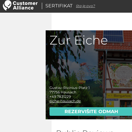
SERTIFIKAT
šta je ovo?
Zur Eiche
Gustav-Rivinius-Platz 1
77756
Hausach
+49 7831229
eiche-hausach.de
REZERVIŠITE ODMAH