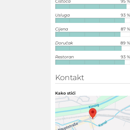
Čistoća
95 
Usluga
93 
Cijena
87 
Doručak
89 
Restoran
93 
Kontakt
Kako stići