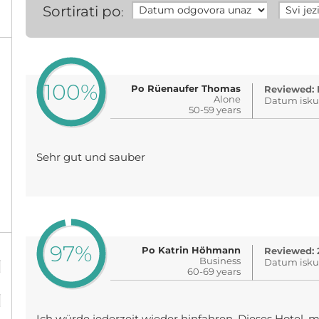
Sortirati po
:
100%
Po Rüenaufer Thomas
Reviewed: 
Alone
Datum iskus
50-59 years
Sehr gut und sauber
97%
Po Katrin Höhmann
Reviewed: 
%
Business
Datum isku
60-69 years
%